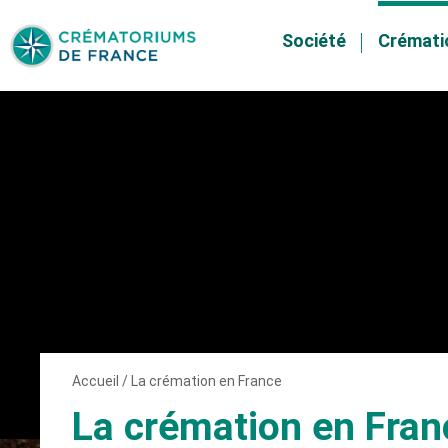
Société
Crémati
Skip
to
content
Accueil
/
La crémation en France
La crémation en Fran